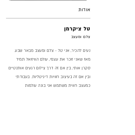
אודות
טל ציקרמן
צלם ומעצב
נעים להכיר, אני טל - צלם ומעצב מבאר שבע.
מאז שאני זוכר את עצמי, עולם הוויזואל תמיד
סקרן אותי, בין אם זה דרך צילום רגעים אותנטיים
ובין אם זה בעיצוב חוויות דיגיטליות. בעבודתי
כמעצב חווית משתמש אני בונה עולמות
אינטראקטיביים, אבל בלב, תמיד הייתה לי תשוקה
לצילום. דרך העדשה אני מחפש לספר סיפור,
לתפוס רגש, ולתת לכל פריים נוכחות. אשמח
ללוות אתכם ברגעים שחשובים לכם - עם עין
רגישה, סגנון אישי והרבה אהבה למקצוע.